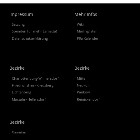
Impressum
Mehr Infos
Satzung
Wiki
Spenden für mehr Lametta!
Mailinglisten
Datenschutzerklärung
P9a Kalender
Bezirke
Bezirke
Charlottenburg-Wilmersdorf
Mitte
Friedrichshain-Kreuzberg
Neukölln
Lichtenberg
Pankow
Marzahn-Hellersdorf
Reinickendorf
Bezirke
Spandau
Steglitz-Zehlendorf