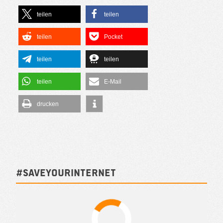
teilen
teilen
teilen
Pocket
teilen
teilen
teilen
E-Mail
drucken
#SAVEYOURINTERNET