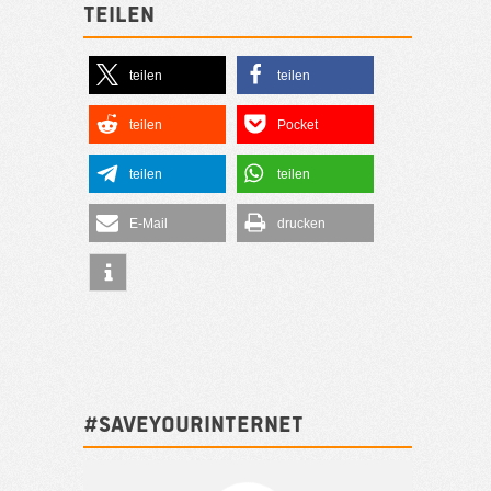
Teilen
teilen
teilen
teilen
Pocket
teilen
teilen
E-Mail
drucken
#SAVEYOURINTERNET