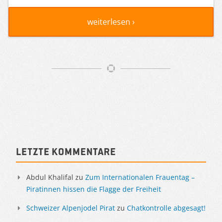
weiterlesen ›
Artikelnavigation
Sidebar
Letzte Kommentare
Abdul Khalifal
zu
Zum Internationalen Frauentag –
Piratinnen hissen die Flagge der Freiheit
Schweizer Alpenjodel Pirat
zu
Chatkontrolle abgesagt!