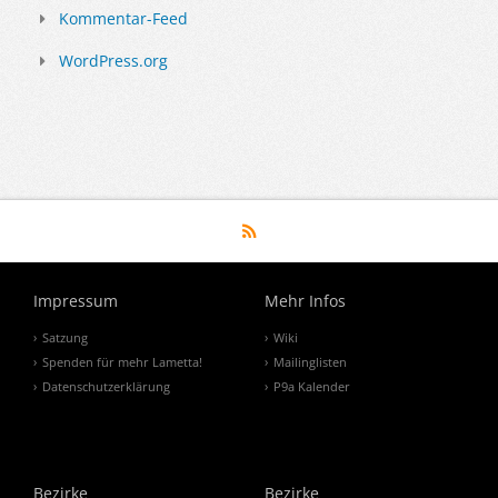
Kommentar-Feed
WordPress.org
Impressum
Mehr Infos
Satzung
Wiki
Spenden für mehr Lametta!
Mailinglisten
Datenschutzerklärung
P9a Kalender
Bezirke
Bezirke