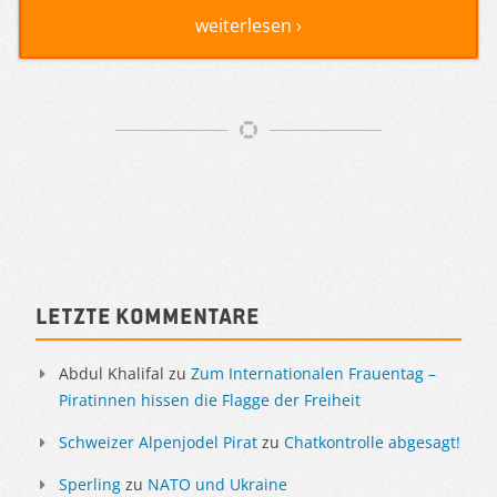
weiterlesen ›
Artikelnavigation
Sidebar
Letzte Kommentare
Abdul Khalifal
zu
Zum Internationalen Frauentag –
Piratinnen hissen die Flagge der Freiheit
Schweizer Alpenjodel Pirat
zu
Chatkontrolle abgesagt!
Sperling
zu
NATO und Ukraine