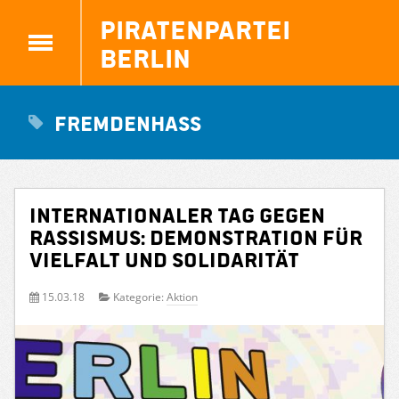
Piratenpartei
Berlin
Fremdenhass
Internationaler Tag gegen
Rassismus: Demonstration für
Vielfalt und Solidarität
15.03.18
Kategorie:
Aktion