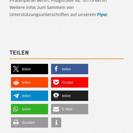
Piratenpartei Berlin, Pflugstraße 9a, 10115 Berlin
Weitere Infos zum Sammeln von
Unterstützungsunterschriften auf unserem
Flyer
.
Teilen
teilen
teilen
teilen
Pocket
teilen
teilen
teilen
E-Mail
drucken