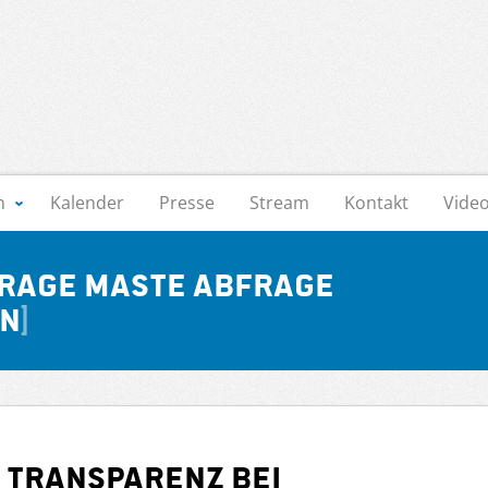
n
Kalender
Presse
Stream
Kontakt
Vide
rage Maste Abfrage
en
 Transparenz bei