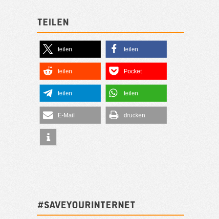
Teilen
teilen
teilen
teilen
Pocket
teilen
teilen
E-Mail
drucken
#SAVEYOURINTERNET