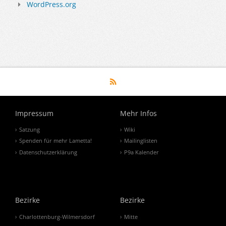
WordPress.org
Impressum
Mehr Infos
Satzung
Wiki
Spenden für mehr Lametta!
Mailinglisten
Datenschutzerklärung
P9a Kalender
Bezirke
Bezirke
Charlottenburg-Wilmersdorf
Mitte