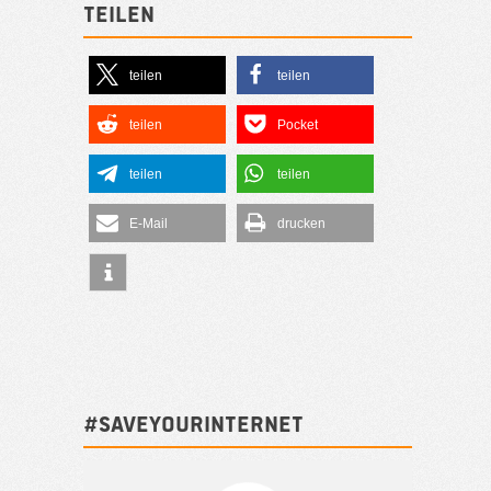
Teilen
teilen
teilen
teilen
Pocket
teilen
teilen
E-Mail
drucken
#SAVEYOURINTERNET