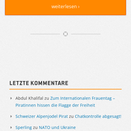
weiterlesen ›
Artikelnavigation
Sidebar
Letzte Kommentare
Abdul Khalifal
zu
Zum Internationalen Frauentag –
Piratinnen hissen die Flagge der Freiheit
Schweizer Alpenjodel Pirat
zu
Chatkontrolle abgesagt!
Sperling
zu
NATO und Ukraine