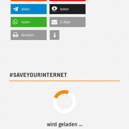
teilen
teilen
teilen
E-Mail
drucken
#SAVEYOURINTERNET