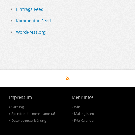
Eintrags-Feed
Kommentar-Feed
WordPress.org
Impressum
Mehr Infos
Satzung
Wiki
Spenden für mehr Lametta!
Mailinglisten
Datenschutzerklärung
P9a Kalender