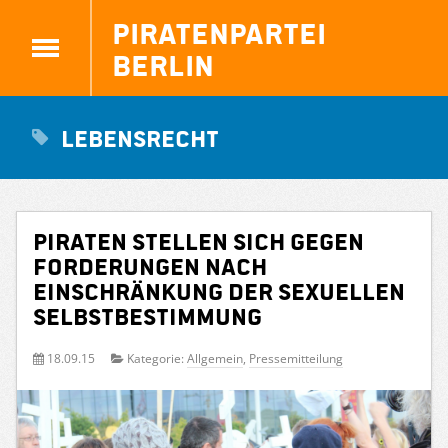
Piratenpartei
Berlin
Lebensrecht
Piraten stellen sich gegen
Forderungen nach
Einschränkung der sexuellen
Selbstbestimmung
18.09.15
Kategorie:
Allgemein
,
Pressemitteilung