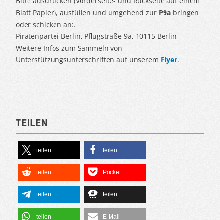
Bitte ausdrucken (Vorderseite- und Rückseite auf einem
Blatt Papier), ausfüllen und umgehend zur
P9a
bringen
oder schicken an:.
Piratenpartei Berlin, Pflugstraße 9a, 10115 Berlin
Weitere Infos zum Sammeln von
Unterstützungsunterschriften auf unserem
Flyer
.
Teilen
teilen
teilen
teilen
Pocket
teilen
teilen
teilen
E-Mail