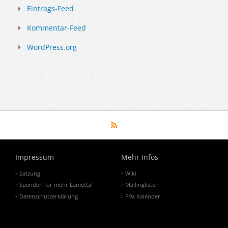
Eintrags-Feed
Kommentar-Feed
WordPress.org
Impressum
Mehr Infos
Satzung
Wiki
Spenden für mehr Lametta!
Mailinglisten
Datenschutzerklärung
P9a Kalender