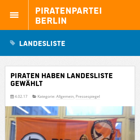
Piratenpartei
Berlin
Landesliste
PIRATEN haben Landesliste
gewählt
4.02.17
Kategorie:
Allgemein
,
Pressespiegel