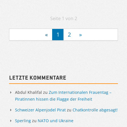
Artikelnavigation
Seite 1 von 2
«
1
2
»
Sidebar
Letzte Kommentare
Abdul Khalifal
zu
Zum Internationalen Frauentag –
Piratinnen hissen die Flagge der Freiheit
Schweizer Alpenjodel Pirat
zu
Chatkontrolle abgesagt!
Sperling
zu
NATO und Ukraine