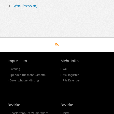
WordPress.org
Impressum
Mehr Infos
Satzung
Wiki
Spenden für mehr Lametta!
Mailinglisten
Datenschutzerklärung
P9a Kalender
Bezirke
Bezirke
Charlottenburg-Wilmersdorf
Mitte