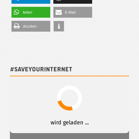
teilen
E-Mail
drucken
#SAVEYOURINTERNET