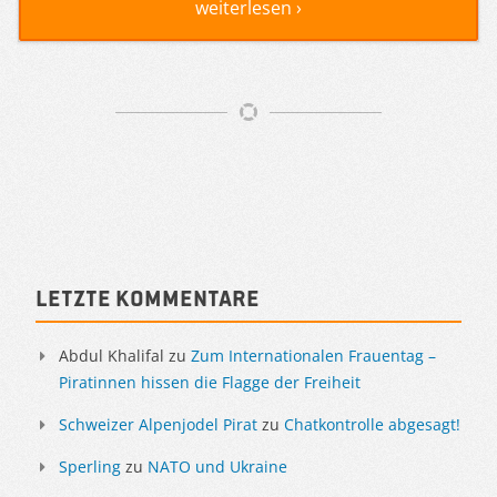
weiterlesen ›
Artikelnavigation
Sidebar
Letzte Kommentare
Abdul Khalifal
zu
Zum Internationalen Frauentag –
Piratinnen hissen die Flagge der Freiheit
Schweizer Alpenjodel Pirat
zu
Chatkontrolle abgesagt!
Sperling
zu
NATO und Ukraine