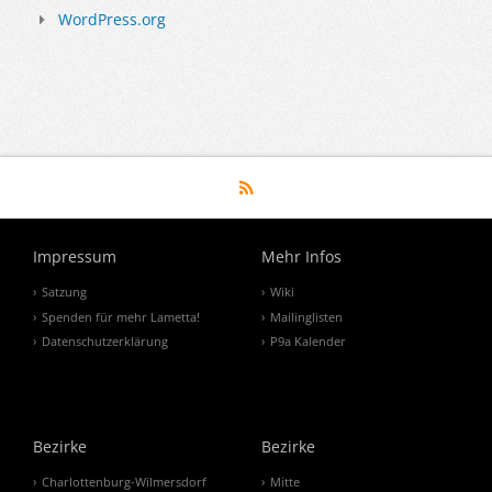
WordPress.org
Impressum
Mehr Infos
Satzung
Wiki
Spenden für mehr Lametta!
Mailinglisten
Datenschutzerklärung
P9a Kalender
Bezirke
Bezirke
Charlottenburg-Wilmersdorf
Mitte