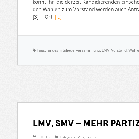
könnt ihr die derzeit Kandidierenden einseh
den Wahlen zum Vorstand werden auch Anträge
[3]. Ort:
[…]
Tags:
landesmitgliederversammlung
,
LMV
,
Vorstand
,
Wahl
LMV, SMV – Mehr Parti
1.10.15
Kategorie:
Allgemein