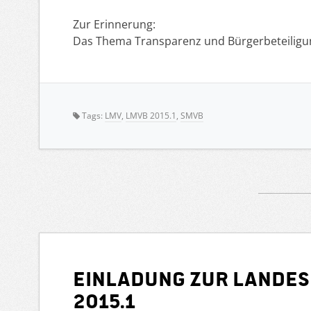
Zur Erinnerung:
Das Thema Transparenz und Bürgerbeteiligung
Tags:
LMV
,
LMVB 2015.1
,
SMVB
Einladung zur Lande
2015.1