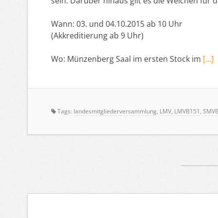
sein. Darüber hinaus gilt es die Weichen fü
Wann: 03. und 04.10.2015 ab 10 Uhr
(Akkreditierung ab 9 Uhr)
Wo: Münzenberg Saal im ersten Stock im
[…]
Tags:
landesmitgliederversammlung
,
LMV
,
LMVB151
,
SMV