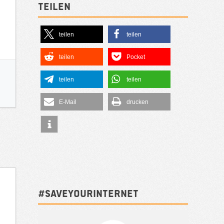
Teilen
teilen
teilen
teilen
Pocket
teilen
teilen
E-Mail
drucken
#SAVEYOURINTERNET