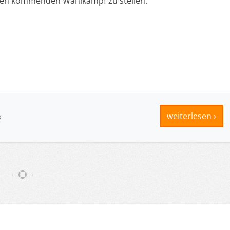
r den kommenden Wahlkampf zu stellen.
weiterlesen ›
B