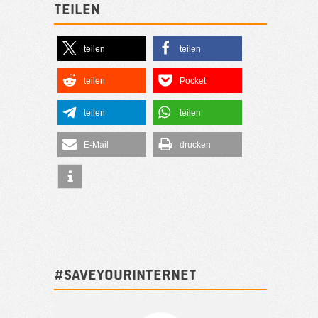
Teilen
teilen
teilen
teilen
Pocket
teilen
teilen
E-Mail
drucken
#SAVEYOURINTERNET