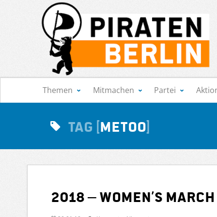
Navigation
Themen
Mitmachen
Partei
Aktio
Tag
MeToo
2018 – Women’s March 