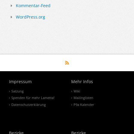
Kommentar-Feed
WordPress.org
Impressum
Mehr Infos
Satzung
Wiki
Spenden für mehr Lametta!
Mailinglisten
Datenschutzerklärung
P9a Kalender
Bezirke
Bezirke