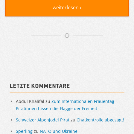
weiterlesen ›
Artikelnavigation
Sidebar
Letzte Kommentare
Abdul Khalifal
zu
Zum Internationalen Frauentag –
Piratinnen hissen die Flagge der Freiheit
Schweizer Alpenjodel Pirat
zu
Chatkontrolle abgesagt!
Sperling
zu
NATO und Ukraine