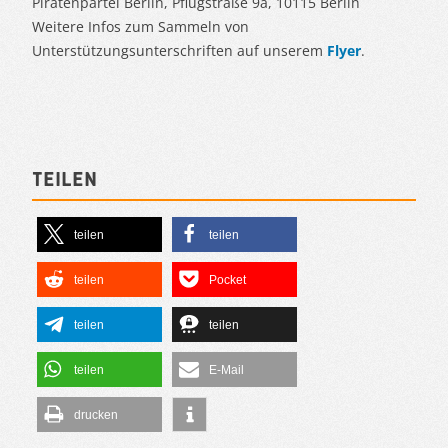
Piratenpartei Berlin, Pflugstraße 9a, 10115 Berlin
Weitere Infos zum Sammeln von
Unterstützungsunterschriften auf unserem
Flyer
.
Teilen
teilen
teilen
teilen
Pocket
teilen
teilen
teilen
E-Mail
drucken