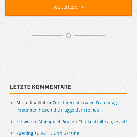
weiterlesen ›
Artikelnavigation
Sidebar
Letzte Kommentare
Abdul Khalifal
zu
Zum Internationalen Frauentag –
Piratinnen hissen die Flagge der Freiheit
Schweizer Alpenjodel Pirat
zu
Chatkontrolle abgesagt!
Sperling
zu
NATO und Ukraine