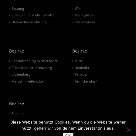
Satzung
Wiki
Spenden für mehr Lametta!
Mailinglisten
Datenschutzerklärung
P9a Kalender
Bezirke
Bezirke
Charlottenburg-Wilmersdorf
Mitte
Friedrichshain-Kreuzberg
Neukölln
Lichtenberg
Pankow
Marzahn-Hellersdorf
Reinickendorf
Bezirke
Spandau
Steglitz-Zehlendorf
Diese Website benutzt Cookies. Wenn du die Website weiter
Tempelhof-Schöneberg
nutzt, gehen wir von deinem Einverständnis aus.
Treptow-Köpenick