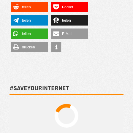
teilen
Pocket
teilen
teilen
teilen
E-Mail
drucken
#SAVEYOURINTERNET