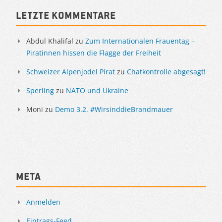
Sidebar
Letzte Kommentare
Abdul Khalifal
zu
Zum Internationalen Frauentag –
Piratinnen hissen die Flagge der Freiheit
Schweizer Alpenjodel Pirat
zu
Chatkontrolle abgesagt!
Sperling
zu
NATO und Ukraine
Moni
zu
Demo 3.2. #WirsinddieBrandmauer
Meta
Anmelden
Eintrags-Feed