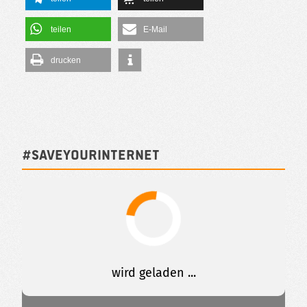
teilen
E-Mail
drucken
#SAVEYOURINTERNET