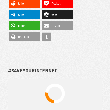
teilen
Pocket
teilen
teilen
teilen
E-Mail
drucken
#SAVEYOURINTERNET