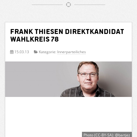
Frank Thiesen Direktkandidat
Wahlkreis 78
15.03.13
Kategorie:
Innerparteiliches
Photo (CC-BY-SA): @bartjez