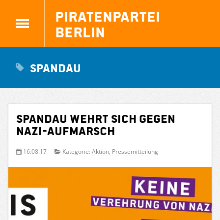
Piratenpartei
Berlin
Spandau
Spandau wehrt sich gegen
Nazi-Aufmarsch
16.08.17
Kategorie:
Aktion
,
Pressemitteilung