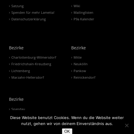
Satzung
Wiki
Spenden für mehr Lametta!
Mailinglisten
Datenschutzerklärung
P9a Kalender
Bezirke
Bezirke
Charlottenburg-Wilmersdorf
Mitte
Friedrichshain-Kreuzberg
Neukölln
Lichtenberg
Pankow
Marzahn-Hellersdorf
Reinickendorf
Bezirke
Spandau
Steglitz-Zehlendorf
Diese Website benutzt Cookies. Wenn du die Website weiter
Tempelhof-Schöneberg
nutzt, gehen wir von deinem Einverständnis aus.
Treptow-Köpenick
OK