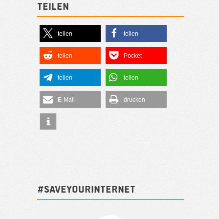
Teilen
teilen
teilen
teilen
Pocket
teilen
teilen
E-Mail
drucken
#SAVEYOURINTERNET