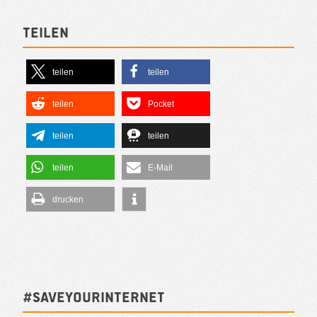
Teilen
teilen
teilen
teilen
Pocket
teilen
teilen
teilen
E-Mail
drucken
#SAVEYOURINTERNET