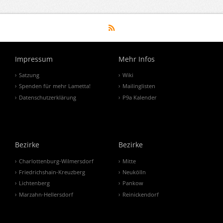
Impressum
Mehr Infos
Satzung
Wiki
Spenden für mehr Lametta!
Mailinglisten
Datenschutzerklärung
P9a Kalender
Bezirke
Bezirke
Charlottenburg-Wilmersdorf
Mitte
Friedrichshain-Kreuzberg
Neukölln
Lichtenberg
Pankow
Marzahn-Hellersdorf
Reinickendorf