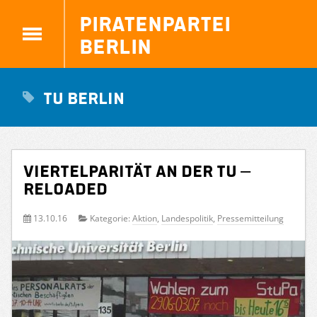
Piratenpartei
Berlin
TU Berlin
Viertelparität an der TU –
Reloaded
13.10.16
Kategorie:
Aktion
,
Landespolitik
,
Pressemitteilung