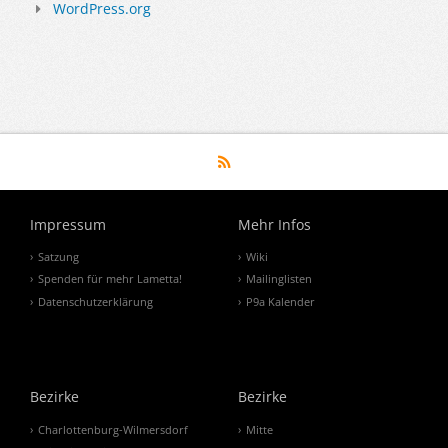
WordPress.org
Impressum
Mehr Infos
Satzung
Wiki
Spenden für mehr Lametta!
Mailinglisten
Datenschutzerklärung
P9a Kalender
Bezirke
Bezirke
Charlottenburg-Wilmersdorf
Mitte