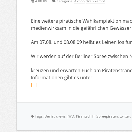
4.08.09
Kategorie:
Aktion
,
Wahlkampf
Eine weitere piratische Wahlkampfaktion mach
medienwirksam in die gefährlichen Gewässer 
Am 07.08. und 08.08.09 heißt es Leinen los für
Wir werden auf der Berliner Spree zwischen 
kreuzen und erwarten Euch am Piratenstran
Informationen gibt es unter
[…]
Tags:
Berlin
,
crews
,
JWD
,
Pirantschiff
,
Spreepiraten
,
twitter
,