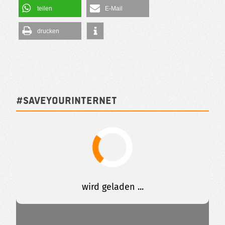
teilen
E-Mail
drucken
#SAVEYOURINTERNET