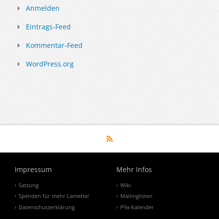
Anmelden
Eintrags-Feed
Kommentar-Feed
WordPress.org
Impressum
Mehr Infos
Satzung
Wiki
Spenden für mehr Lametta!
Mailinglisten
Datenschutzerklärung
P9a Kalender