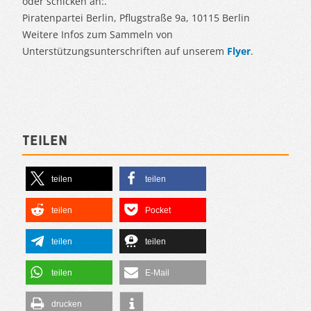
oder schicken an:.
Piratenpartei Berlin, Pflugstraße 9a, 10115 Berlin
Weitere Infos zum Sammeln von
Unterstützungsunterschriften auf unserem
Flyer
.
Teilen
teilen
teilen
teilen
Pocket
teilen
teilen
teilen
E-Mail
drucken