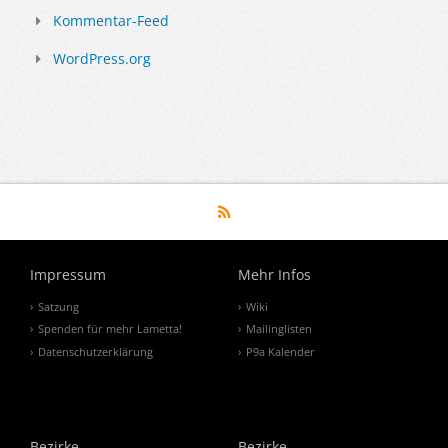
Kommentar-Feed
WordPress.org
Impressum
Mehr Infos
Satzung
Wiki
Spenden für mehr Lametta!
Mailinglisten
Datenschutzerklärung
P9a Kalender
Bezirke
Bezirke