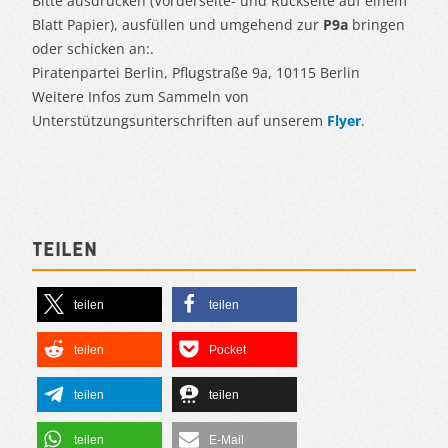
Bitte ausdrucken (Vorderseite- und Rückseite auf einem
Blatt Papier), ausfüllen und umgehend zur
P9a
bringen
oder schicken an:.
Piratenpartei Berlin, Pflugstraße 9a, 10115 Berlin
Weitere Infos zum Sammeln von
Unterstützungsunterschriften auf unserem
Flyer
.
Teilen
teilen
teilen
teilen
Pocket
teilen
teilen
teilen
E-Mail