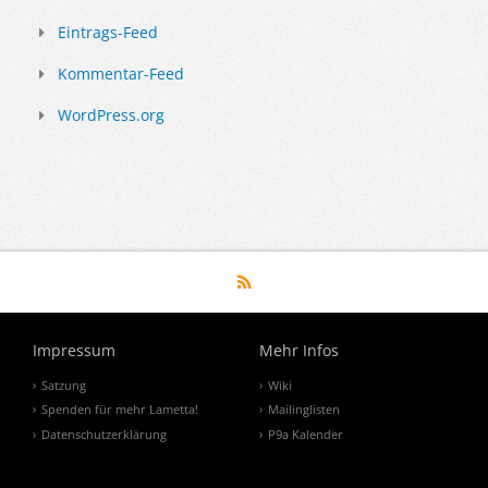
Eintrags-Feed
Kommentar-Feed
WordPress.org
Impressum
Mehr Infos
Satzung
Wiki
Spenden für mehr Lametta!
Mailinglisten
Datenschutzerklärung
P9a Kalender