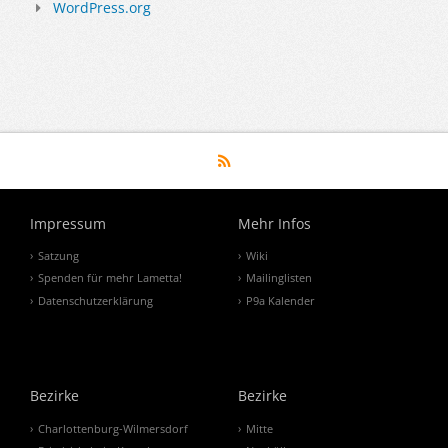
WordPress.org
Impressum
Mehr Infos
Satzung
Wiki
Spenden für mehr Lametta!
Mailinglisten
Datenschutzerklärung
P9a Kalender
Bezirke
Bezirke
Charlottenburg-Wilmersdorf
Mitte