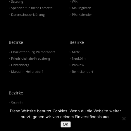
Satzung
Wiki
Spenden für mehr Lametta!
Mailinglisten
Datenschutzerklärung
P9a Kalender
Bezirke
Bezirke
Charlottenburg-Wilmersdorf
Mitte
Friedrichshain-Kreuzberg
Neukölln
Lichtenberg
Pankow
Marzahn-Hellersdorf
Reinickendorf
Bezirke
Spandau
Steglitz-Zehlendorf
Diese Website benutzt Cookies. Wenn du die Website weiter
Tempelhof-Schöneberg
nutzt, gehen wir von deinem Einverständnis aus.
Treptow-Köpenick
OK