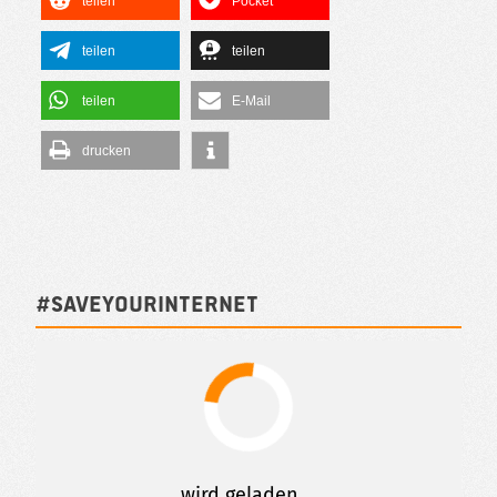
teilen
Pocket
teilen
teilen
teilen
E-Mail
drucken
#SAVEYOURINTERNET