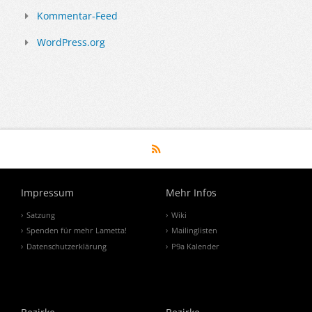
Kommentar-Feed
WordPress.org
Impressum
Mehr Infos
Satzung
Wiki
Spenden für mehr Lametta!
Mailinglisten
Datenschutzerklärung
P9a Kalender