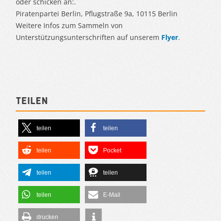
oder schicken an:.
Piratenpartei Berlin, Pflugstraße 9a, 10115 Berlin
Weitere Infos zum Sammeln von
Unterstützungsunterschriften auf unserem
Flyer
.
Teilen
teilen
teilen
teilen
Pocket
teilen
teilen
teilen
E-Mail
drucken