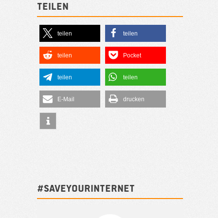
Teilen
teilen
teilen
teilen
Pocket
teilen
teilen
E-Mail
drucken
#SAVEYOURINTERNET