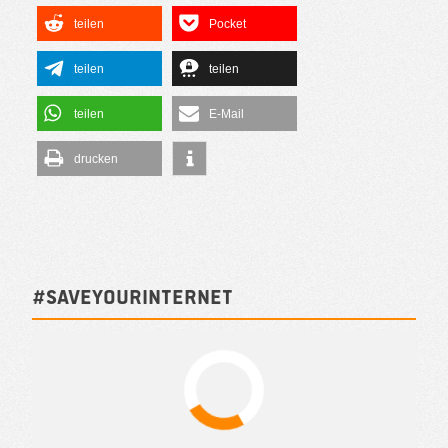
teilen
Pocket
teilen
teilen
teilen
E-Mail
drucken
#SAVEYOURINTERNET