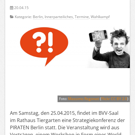
20.04.15
Kategorie:
Berlin
,
Innerparteiliches
,
Termine
,
Wahlkampf
Foto:
Massimo Regonati
(
Flickr CC BY 2.0
)
Am Samstag, den 25.04.2015, findet im BVV-Saal
im Rathaus Tiergarten eine Strategiekonferenz der
PIRATEN Berlin statt. Die Veranstaltung wird aus
Vorträgen, einem Workshop in Form eines World-