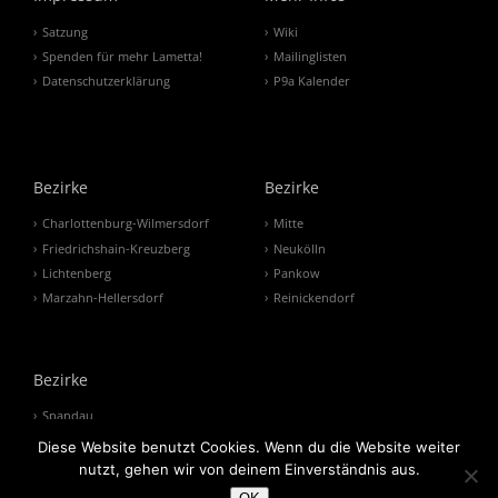
Satzung
Wiki
Spenden für mehr Lametta!
Mailinglisten
Datenschutzerklärung
P9a Kalender
Bezirke
Bezirke
Charlottenburg-Wilmersdorf
Mitte
Friedrichshain-Kreuzberg
Neukölln
Lichtenberg
Pankow
Marzahn-Hellersdorf
Reinickendorf
Bezirke
Spandau
Steglitz-Zehlendorf
Diese Website benutzt Cookies. Wenn du die Website weiter
Tempelhof-Schöneberg
nutzt, gehen wir von deinem Einverständnis aus.
Treptow-Köpenick