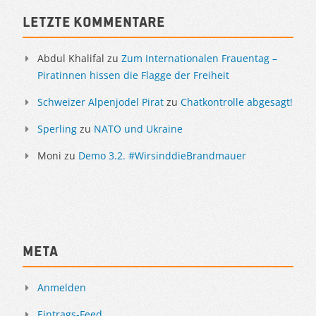
Sidebar
Letzte Kommentare
Abdul Khalifal
zu
Zum Internationalen Frauentag –
Piratinnen hissen die Flagge der Freiheit
Schweizer Alpenjodel Pirat
zu
Chatkontrolle abgesagt!
Sperling
zu
NATO und Ukraine
Moni
zu
Demo 3.2. #WirsinddieBrandmauer
Meta
Anmelden
Eintrags-Feed