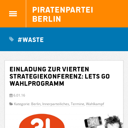
Piratenpartei
Berlin
#WASTE
Einladung zur vierten
Strategiekonferenz: Lets go
Wahlprogramm
6.01.16
Kategorie:
Berlin
,
Innerparteiliches
,
Termine
,
Wahlkampf