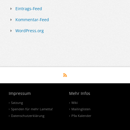
Eintrags-Feed
Kommentar-Feed
WordPress.org
Impressum
Mehr Infos
Satzung
Wiki
Spenden für mehr Lametta!
Mailinglisten
Datenschutzerklärung
P9a Kalender