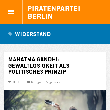
Piratenpartei
Berlin
Widerstand
Mahatma Gandhi:
Gewaltlosigkeit als
politisches Prinzip
30.01.18
Kategorie:
Allgemein