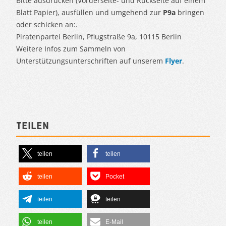
Bitte ausdrucken (Vorderseite- und Rückseite auf einem
Blatt Papier), ausfüllen und umgehend zur
P9a
bringen
oder schicken an:.
Piratenpartei Berlin, Pflugstraße 9a, 10115 Berlin
Weitere Infos zum Sammeln von
Unterstützungsunterschriften auf unserem
Flyer
.
Teilen
teilen
teilen
teilen
Pocket
teilen
teilen
teilen
E-Mail