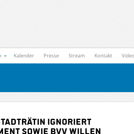
n
Kalender
Presse
Stream
Kontakt
Vide
stadträtin ignoriert
ent sowie BVV Willen