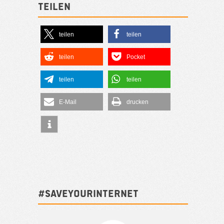
Teilen
teilen
teilen
teilen
Pocket
teilen
teilen
E-Mail
drucken
#SAVEYOURINTERNET