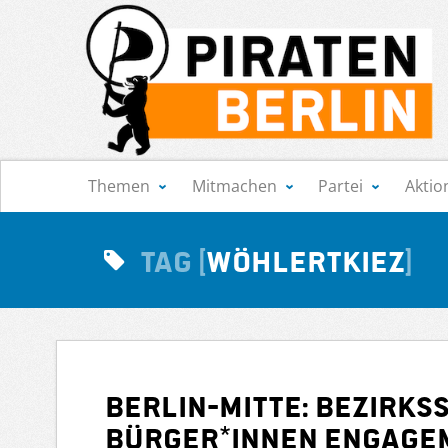
Navigation
Themen
Mitmachen
Partei
Aktio
Tag
Wöhlertkiez
Berlin-Mitte: Bezirks
Bürger*innen Engagem