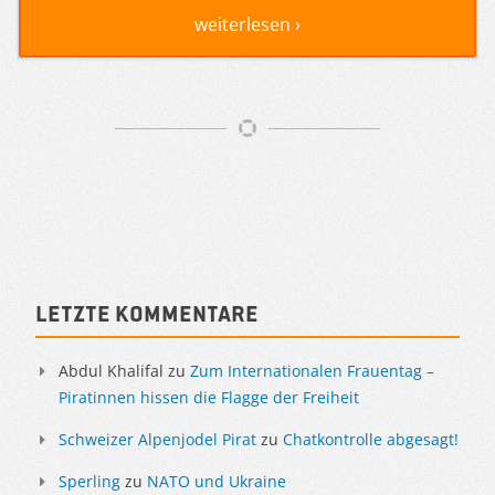
weiterlesen ›
Artikelnavigation
Sidebar
Letzte Kommentare
Abdul Khalifal
zu
Zum Internationalen Frauentag –
Piratinnen hissen die Flagge der Freiheit
Schweizer Alpenjodel Pirat
zu
Chatkontrolle abgesagt!
Sperling
zu
NATO und Ukraine