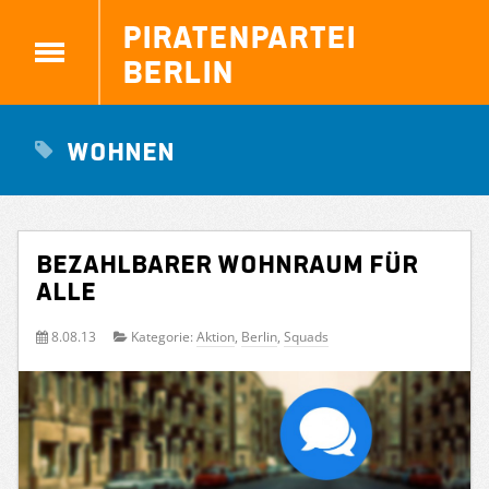
Piratenpartei
Berlin
Wohnen
Bezahlbarer Wohnraum für
Alle
8.08.13
Kategorie:
Aktion
,
Berlin
,
Squads