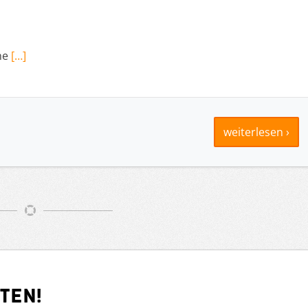
ne
[…]
weiterlesen ›
ten!