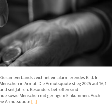
 Gesamtverbands zeichnet ein alarmierendes Bild: In
 Menschen in Armut. Die Armutsquote stieg 2025 auf 16,1
and seit Jahren. Besonders betroffen sind
ebende sowie Menschen mit geringem Einkommen. Auch
: Die Armutsquote
[…]