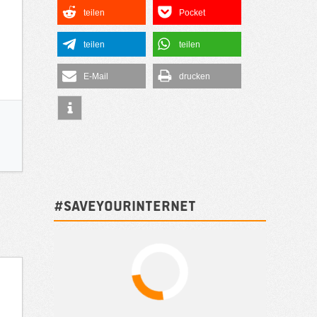
teilen
Pocket
teilen
teilen
E-Mail
drucken
#SAVEYOURINTERNET