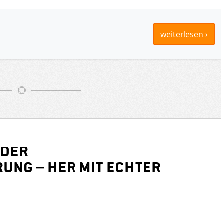
weiterlesen ›
 der
ung – her mit echter