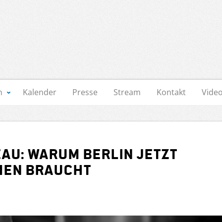
n
Kalender
Presse
Stream
Kontakt
Vide
au: Warum Berlin jetzt
men braucht