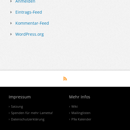
Anmelden
Eintrags-Feed
Kommentar-Feed
WordPress.org
Impressum
Mehr Infos
Satzung
Wiki
Spenden für mehr Lametta!
Mailinglisten
Datenschutzerklärung
P9a Kalender