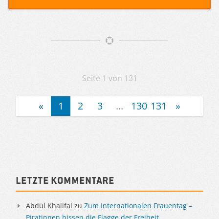
Artikelnavigation
Seite 1 von 131
«
1
2
3
...
130
131
»
Sidebar
Letzte Kommentare
Abdul Khalifal
zu
Zum Internationalen Frauentag –
Piratinnen hissen die Flagge der Freiheit