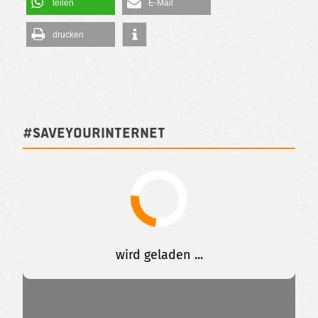
teilen
E-Mail
drucken
#SAVEYOURINTERNET