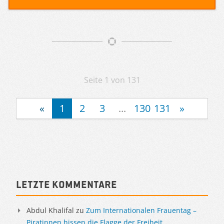
Artikelnavigation
Seite 1 von 131
«
1
2
3
...
130
131
»
Sidebar
Letzte Kommentare
Abdul Khalifal
zu
Zum Internationalen Frauentag –
Piratinnen hissen die Flagge der Freiheit