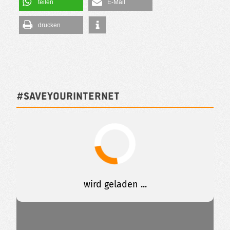
teilen
E-Mail
drucken
#SAVEYOURINTERNET