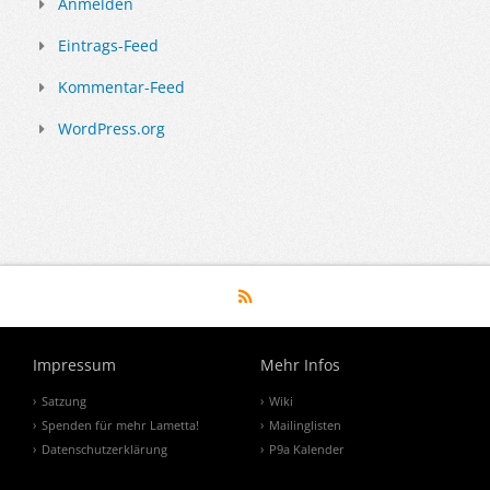
Anmelden
Eintrags-Feed
Kommentar-Feed
WordPress.org
Impressum
Mehr Infos
Satzung
Wiki
Spenden für mehr Lametta!
Mailinglisten
Datenschutzerklärung
P9a Kalender