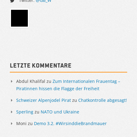
Twitter:
@GB_W
Sidebar
Letzte Kommentare
Abdul Khalifal
zu
Zum Internationalen Frauentag –
Piratinnen hissen die Flagge der Freiheit
Schweizer Alpenjodel Pirat
zu
Chatkontrolle abgesagt!
Sperling
zu
NATO und Ukraine
Moni
zu
Demo 3.2. #WirsinddieBrandmauer