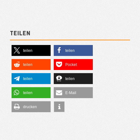
Teilen
teilen
teilen
teilen
Pocket
teilen
teilen
teilen
E-Mail
drucken