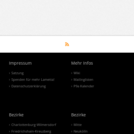
Impressum
Mehr Infos
Satzung
Wiki
Spenden für mehr Lametta!
Mailinglisten
Datenschutzerklärung
P9a Kalender
Bezirke
Bezirke
Charlottenburg-Wilmersdorf
Mitte
Friedrichshain-Kreuzberg
Neukölln