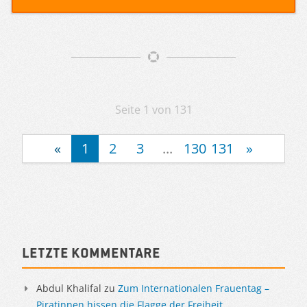
Artikelnavigation
Seite 1 von 131
«
1
2
3
...
130
131
»
Sidebar
Letzte Kommentare
Abdul Khalifal
zu
Zum Internationalen Frauentag –
Piratinnen hissen die Flagge der Freiheit