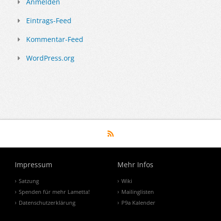
Anmelden
Eintrags-Feed
Kommentar-Feed
WordPress.org
Impressum
Mehr Infos
Satzung
Wiki
Spenden für mehr Lametta!
Mailinglisten
Datenschutzerklärung
P9a Kalender