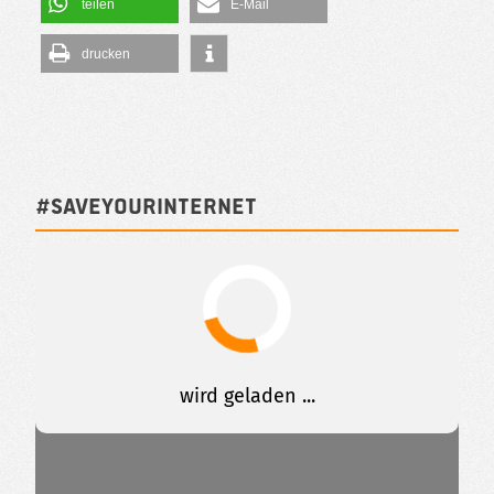
teilen
E-Mail
drucken
#SAVEYOURINTERNET