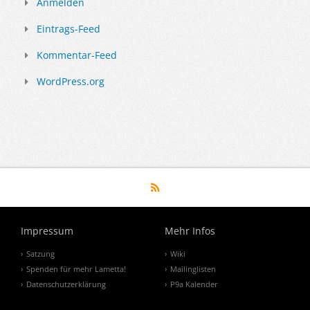
Anmelden
Eintrags-Feed
Kommentar-Feed
WordPress.org
Impressum
Mehr Infos
Satzung
Wiki
Spenden für mehr Lametta!
Mailinglisten
Datenschutzerklärung
P9a Kalender