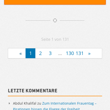
Artikelnavigation
Seite 1 von 131
«
1
2
3
...
130
131
»
Sidebar
Letzte Kommentare
Abdul Khalifal
zu
Zum Internationalen Frauentag –
Piratinnen hissen die Flagge der Freiheit