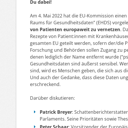
Du dabei!
Am 4. Mai 2022 hat die EU-Kommission einen
Raums für Gesundheitsdaten” (EHDS) vorgelegt
von Patienten europaweit zu vernetzen
. D
Rezepte von Patient:innen mit Krankenhäuser
gesamten EU geteilt werden, sofern der/die P
Forschung und Behörden sollen Zugang zu p
denen lediglich der Name entfernt wurde (“p
Gesundheitsdaten sind äußerst sensibel. Wen
sind, wird es Menschen geben, die sich aus d
Und auch der Gedanke, dass diese Daten unge
erschreckend.
Darüber diskutieren:
Patrick Breyer
: Schattenberichterstatte
Parlaments. Seine Prioritäten sowie Thes
Peter Schaar
: Vorsitzender der Europäi