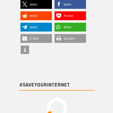
teilen
teilen
teilen
Pocket
teilen
teilen
E-Mail
drucken
#SAVEYOURINTERNET