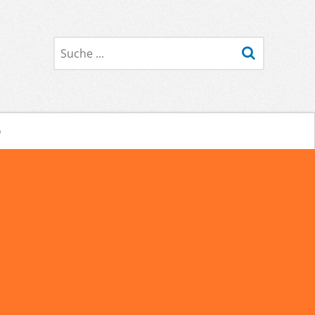
Suche
o