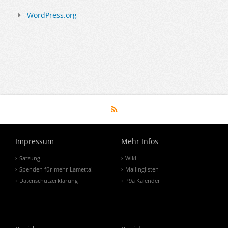
WordPress.org
Impressum
Mehr Infos
Satzung
Wiki
Spenden für mehr Lametta!
Mailinglisten
Datenschutzerklärung
P9a Kalender