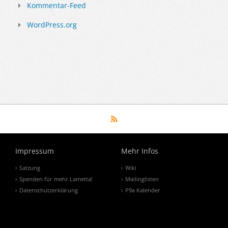
Kommentar-Feed
WordPress.org
Impressum
Mehr Infos
Satzung
Wiki
Spenden für mehr Lametta!
Mailinglisten
Datenschutzerklärung
P9a Kalender