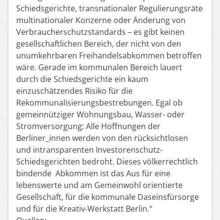
Schiedsgerichte, transnationale
r
Regulierungsräte
multinationaler Konzerne oder
Änderung von
Verbraucherschutzstandards – es gibt keinen
gesellschaftlichen Bereich
,
der nicht von
den
unumkehrbaren Freihandelsabkommen betroffen
wäre. Gerade im kommunalen Bereich lauert
durch die Schiedsgerichte ein kaum
einzuschätzendes Risiko für die
Rekommunalisieru
n
gsbestrebungen. Egal ob
gemeinnütziger Wohnungsbau, Wasser-
oder
Stromversorgung
:
Alle Hoffnungen der
Berliner_innen werden von den rücksichtlosen
und intransparenten Investorenschutz-
Schiedsgerichten bedroht.
Dieses
völkerrechtlich
bindende Abkommen ist das Aus für ei
n
e
lebenswerte
und am G
emeinwohl
orientierte
Gesellschaft,
für
die kommunale Daseinsfürsorge
und
für
die Kreativ-Werkstatt Berlin.“