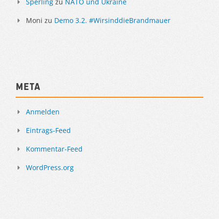
Sperling
zu
NATO und Ukraine
Moni
zu
Demo 3.2. #WirsinddieBrandmauer
Meta
Anmelden
Eintrags-Feed
Kommentar-Feed
WordPress.org