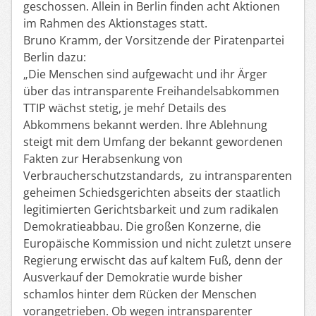
geschossen. Allein in Berlin finden acht Aktionen
im Rahmen des Aktionstag
es
statt.
Bruno Kramm, der Vorsitzende der Piratenpartei
Berlin dazu:
„Die Menschen sind aufgewacht und ihr Ärger
über das intransparente Freihandelsabkommen
TTIP wächst stetig, je mehŕ Details des
Abkommens bekannt werden. Ihre Ablehnung
steigt
mit dem Umfang der bekannt gewordenen
Fakten zur Herabsenkung von
Verbraucherschutz
standards
,
zu
intransparenten
geheimen
Schiedsgerichten
abseits der staatlich
legitimierten Gerichtsbarkeit
und
zum
radikale
n
Demokratieabbau. Die
große
n
Konzerne, die
E
uropäische Kommission und nicht zuletzt unsere
Regierung erwischt das auf kalte
m
Fuß, denn der
Ausverkauf der Demokratie wurde
bisher
schamlos hinter dem Rücken der
Menschen
vorangetrieben. Ob
wegen
intransparente
r