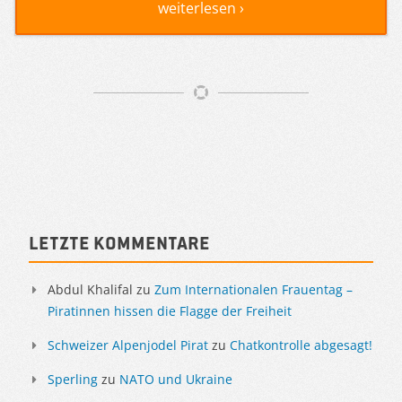
weiterlesen ›
Artikelnavigation
Sidebar
Letzte Kommentare
Abdul Khalifal
zu
Zum Internationalen Frauentag –
Piratinnen hissen die Flagge der Freiheit
Schweizer Alpenjodel Pirat
zu
Chatkontrolle abgesagt!
Sperling
zu
NATO und Ukraine