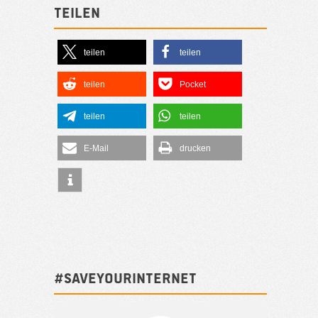
Teilen
teilen
teilen
teilen
Pocket
teilen
teilen
E-Mail
drucken
#SAVEYOURINTERNET