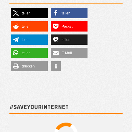
teilen
teilen
teilen
Pocket
teilen
teilen
teilen
E-Mail
drucken
#SAVEYOURINTERNET