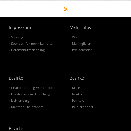
Impressum
Mehr Infos
Satzung
Wiki
Spenden für mehr Lametta!
Mailinglisten
Datenschutzerklärung
P9a Kalender
Bezirke
Bezirke
Charlottenburg-Wilmersdorf
Mitte
Friedrichshain-Kreuzberg
Neukölln
Lichtenberg
Pankow
Marzahn-Hellersdorf
Reinickendorf
Bezirke