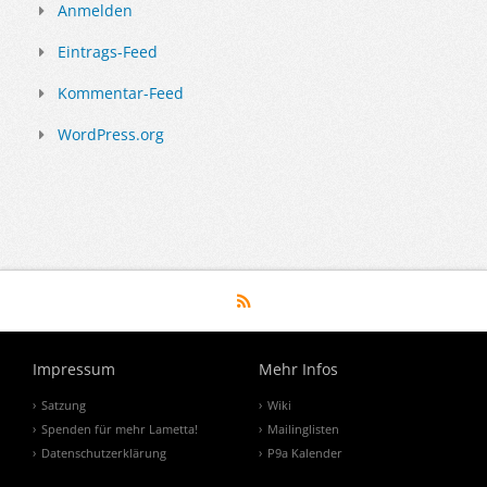
Anmelden
Eintrags-Feed
Kommentar-Feed
WordPress.org
Impressum
Mehr Infos
Satzung
Wiki
Spenden für mehr Lametta!
Mailinglisten
Datenschutzerklärung
P9a Kalender