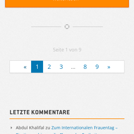
Artikelnavigation
Seite 1 von 9
«
1
2
3
...
8
9
»
Sidebar
Letzte Kommentare
Abdul Khalifal
zu
Zum Internationalen Frauentag –