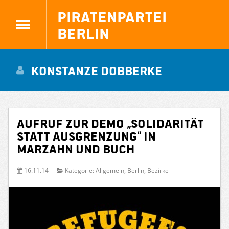
Piratenpartei
Berlin
Konstanze Dobberke
Aufruf zur Demo „Solidarität
statt Ausgrenzung“ in
Marzahn und Buch
16.11.14
Kategorie:
Allgemein
,
Berlin
,
Bezirke