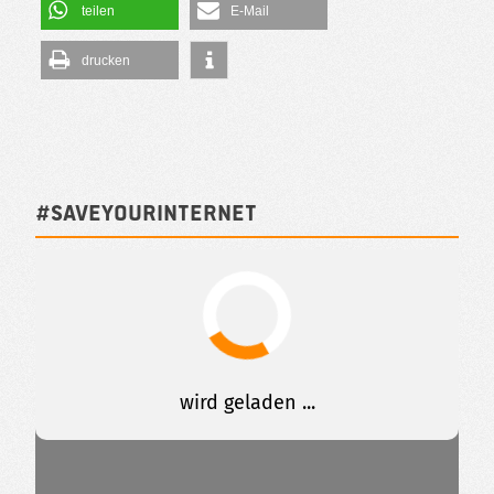
teilen
E-Mail
drucken
#SAVEYOURINTERNET