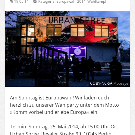
19.05.14
Kategorie:
Europawahl 2014
,
Wahlkampf
CC BY-NC-SA
Moossye
Am Sonntag ist Europawahl! Wir laden euch
herzlich zu unserer Wahlparty unter dem Motto
»Komm vorbei und erlebe Europa« ein:
Termin: Sonntag, 25. Mai 2014, ab 15.00 Uhr Ort:
Urban Spree, Revaler Straße 99, 10245 Berlin